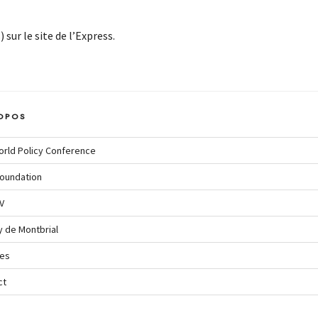
) sur le site de l’Express.
OPOS
orld Policy Conference
oundation
V
y de Montbrial
ves
ct