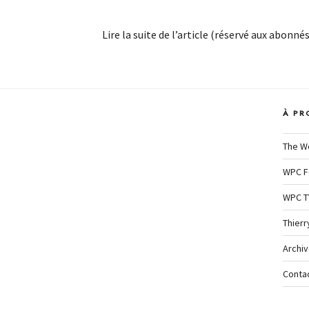
Lire la suite de l’article (réservé aux abonnés
À PR
The W
WPC F
WPC T
Thierr
Archi
Conta