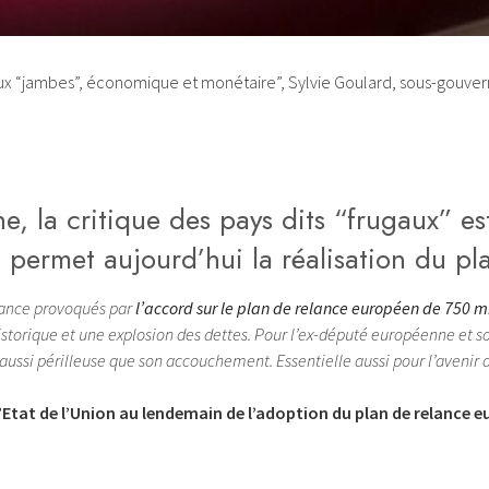
eux “jambes”, économique et monétaire”, Sylvie Goulard, sous-gouv
, la critique des pays dits “frugaux” est 
i permet aujourd’hui la réalisation du p
nstance provoqués par
l’accord sur le plan de relance européen de 750 mi
istorique et une explosion des dettes. Pour l’ex-député européenne et 
ussi périlleuse que son accouchement. Essentielle aussi pour l’avenir 
Etat de l’Union au lendemain de l’adoption du plan de relance e