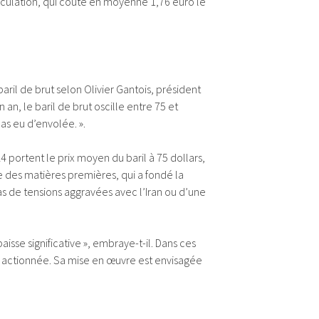
culation, qui coûte en moyenne 1,76 euro le
aril de brut selon Olivier Gantois, président
 an, le baril de brut oscille entre 75 et
as eu d’envolée. ».
4 portent le prix moyen du baril à 75 dollars,
e des matières premières, qui a fondé la
as de tensions aggravées avec l’Iran ou d’une
isse significative », embraye-t-il. Dans ces
e actionnée. Sa mise en œuvre est envisagée