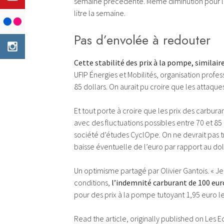
semaine précédente. Même diminution pour le 
litre la semaine.
Pas d’envolée à redouter
Cette stabilité des prix à la pompe, similaire
UFIP Énergies et Mobilités, organisation profess
85 dollars. On aurait pu croire que les attaque
Et tout porte à croire que les prix des carbura
avec des fluctuations possibles entre 70 et 85
société d’études CyclOpe. On ne devrait pas tr
baisse éventuelle de l’euro par rapport au doll
Un optimisme partagé par Olivier Gantois. « Je 
conditions,
l’indemnité carburant de 100 eur
pour des prix à la pompe tutoyant 1,95 euro le 
Read the article, originally published on Les 