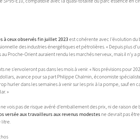
SP95-E10, compatible avec la quasi-totalité du parc essence en cir
s à ceux observés fin juillet 2023
est cohérente avec l’évolution du b
ionnelle des industries énergétiques et pétrolières. « Depuis plus d’un
s au Proche-Orient auraient rendu les marchés nerveux, mais il n’y a p
nts ne s’envoleront pas dans les mois à venir. « Nos prévisions pour 202
 dollars, avance pour sa part Philippe Chalmin, économiste spécialist
op hurler dans les semaines à venir sur les prix à la pompe, sauf en c
ar. »
ne vois pas de risque avéré d’emballement des prix, ni de raison de ba
os versée aux travailleurs aux revenus modestes
ne devrait pas êtr
litre.
Echos