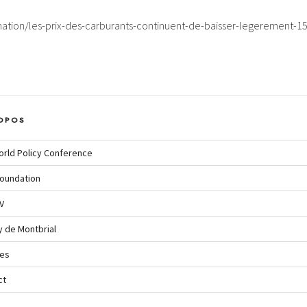
ation/les-prix-des-carburants-continuent-de-baisser-legerement-1
OPOS
orld Policy Conference
oundation
V
y de Montbrial
ves
ct