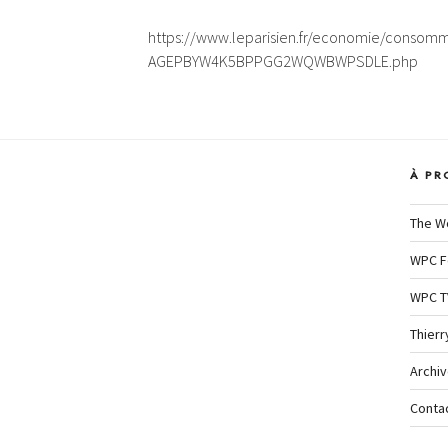
https://www.leparisien.fr/economie/consomm
AGEPBYW4K5BPPGG2WQWBWPSDLE.php
À PR
The W
WPC F
WPC T
Thierr
Archi
Conta