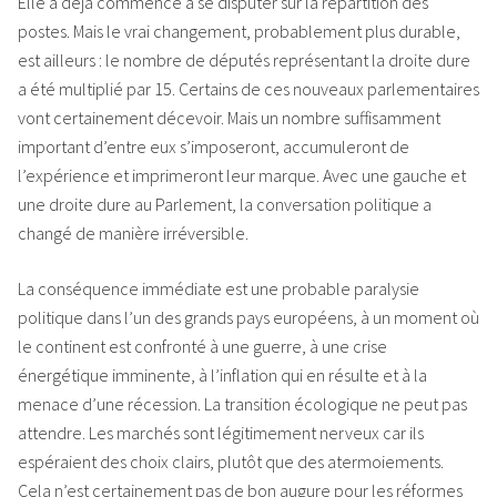
Elle a déjà commencé à se disputer sur la répartition des
postes. Mais le vrai changement, probablement plus durable,
est ailleurs : le nombre de députés représentant la droite dure
a été multiplié par 15. Certains de ces nouveaux parlementaires
vont certainement décevoir. Mais un nombre suffisamment
important d’entre eux s’imposeront, accumuleront de
l’expérience et imprimeront leur marque. Avec une gauche et
une droite dure au Parlement, la conversation politique a
changé de manière irréversible.
La conséquence immédiate est une probable paralysie
politique dans l’un des grands pays européens, à un moment où
le continent est confronté à une guerre, à une crise
énergétique imminente, à l’inflation qui en résulte et à la
menace d’une récession. La transition écologique ne peut pas
attendre. Les marchés sont légitimement nerveux car ils
espéraient des choix clairs, plutôt que des atermoiements.
Cela n’est certainement pas de bon augure pour les réformes